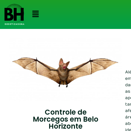
Al
em
da
as
ap
ta
Controle de
af
Morcegos em Belo
ár
ab
Horizonte
id