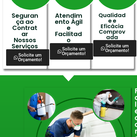
Seguran
Atendim
Qualidad
e e
ça ao
ento Ágil
Eficácia
Contrat
e
Comprov
ar
Facilitad
ada
Nossos
o
Serviços
Solicite um
Solicite um
Orçamento!
Orçamento!
Solicite um
Orçamento!
l