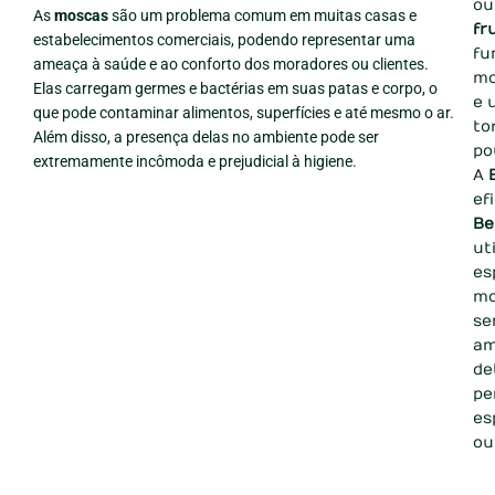
ou
As
moscas
são um problema comum em muitas casas e
fr
estabelecimentos comerciais, podendo representar uma
fu
ameaça à saúde e ao conforto dos moradores ou clientes.
mo
Elas carregam germes e bactérias em suas patas e corpo, o
e 
que pode contaminar alimentos, superfícies e até mesmo o ar.
to
Além disso, a presença delas no ambiente pode ser
po
extremamente incômoda e prejudicial à higiene.
A
ef
Be
ut
es
mo
se
am
de
pe
es
ou