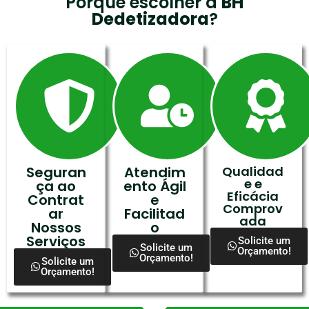
Porque escolher a
BH
Dedetizadora
?
Seguran
Atendim
Qualidad
e e
ça ao
ento Ágil
Eficácia
Contrat
e
Comprov
ar
Facilitad
ada
Nossos
o
Serviços
Solicite um
Solicite um
Orçamento!
Orçamento!
Solicite um
Orçamento!