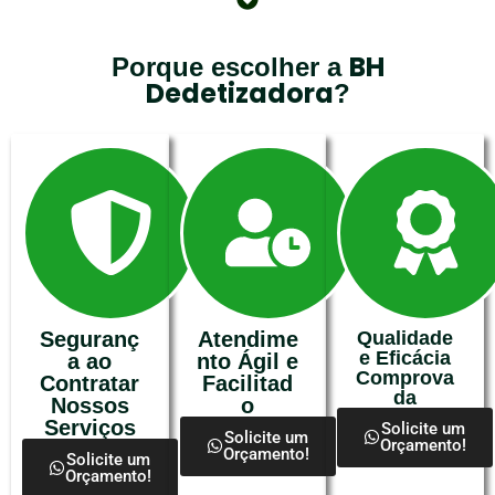
BH
Porque escolher a
Dedetizadora
?
Seguranç
Atendime
Qualidade
e Eficácia
a ao
nto Ágil e
Comprova
Contratar
Facilitad
da
Nossos
o
Serviços
Solicite um
Solicite um
Orçamento!
Orçamento!
Solicite um
Orçamento!