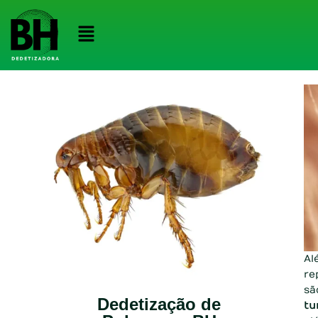
Al
re
sã
Dedetização de
tu