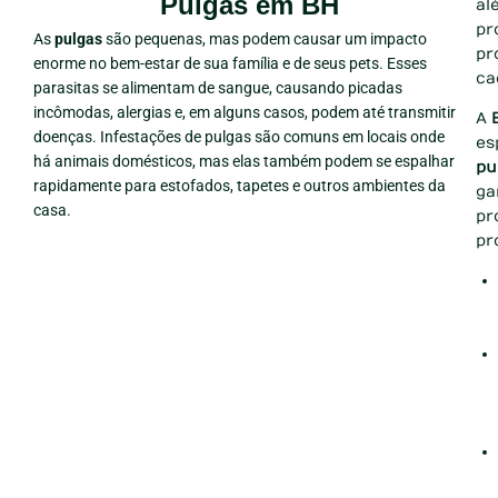
Pulgas em BH
al
pr
As
pulgas
são pequenas, mas podem causar um impacto
pr
enorme no bem-estar de sua família e de seus pets. Esses
ca
parasitas se alimentam de sangue, causando picadas
incômodas, alergias e, em alguns casos, podem até transmitir
A
doenças. Infestações de pulgas são comuns em locais onde
es
há animais domésticos, mas elas também podem se espalhar
pu
rapidamente para estofados, tapetes e outros ambientes da
ga
casa.
pr
pr